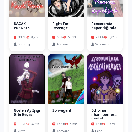
KAÇAK
Fight For
Penceremiz
PRENSES
Revenge
Kapandığında
33 Ch
8,706
6 Ch
5,829
22 Ch
5,015
Serenajp
Kodvarg
Serenajp
Gözleri Ay Işığı
Solivagant
Echo'nun
Gibi Beyaz
ilham perileri
nerde?
11 Ch
3,945
16 Ch
3,505
1 Ch
1,574
yiitto
Kodvarg
Echo