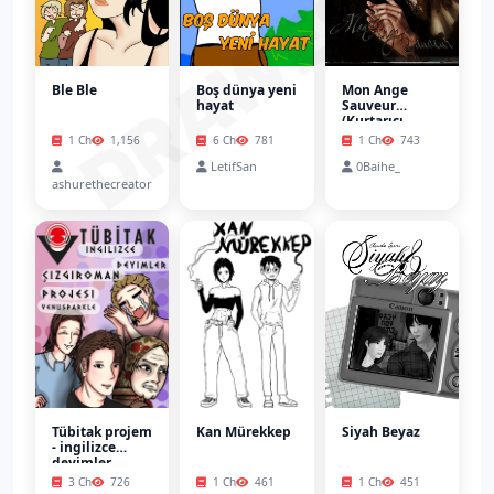
DRAWEST
Ble Ble
Boş dünya yeni
Mon Ange
hayat
Sauveur
(Kurtarıcı
Meleğim)
1 Ch
1,156
6 Ch
781
1 Ch
743
LetifSan
0Baihe_
ashurethecreator
Tübitak projem
Kan Mürekkep
Siyah Beyaz
- ingilizce
deyimler
çizgiromanı
3 Ch
726
1 Ch
461
1 Ch
451