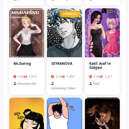
UPDATED
Ms.Daring
SEYRANOVA
Katil: Araf'ın
Gölgesi
3 Ch
1,513
2 Ch
1,393
1 Ch
1,211
Venusparkle
HatC
esmowlqn_falan