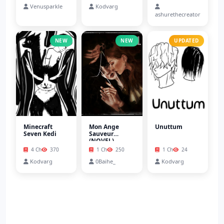
Venusparkle
Kodvarg
ashurethecreator
NEW
NEW
UPDATED
Minecraft
Mon Ange
Unuttum
Seven Kedi
Sauveur
(NOVEL)
4 Ch
370
1 Ch
250
1 Ch
24
Kodvarg
0Baihe_
Kodvarg