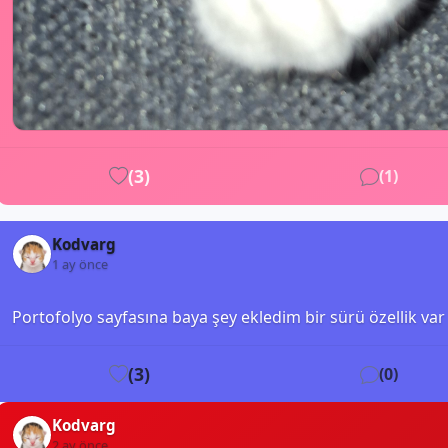
(
3
)
(
1
)
Kodvarg
1 ay önce
Portofolyo sayfasına baya şey ekledim bir sürü özellik var
(
3
)
(
0
)
Kodvarg
2 ay önce