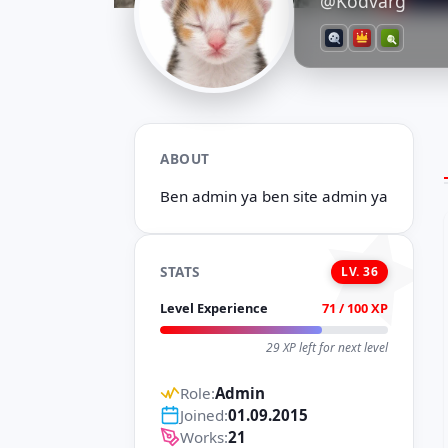
@Kodvarg
ABOUT
Ben admin ya ben site admin ya
STATS
LV. 36
Level Experience
71 / 100 XP
29 XP left for next level
Role:
Admin
Joined:
01.09.2015
Works:
21