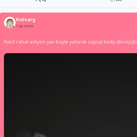
Kodvarg
1 ay önce
Nasil rahat ediyon yav boyle yatarak sapsal kedy dbsisjsj