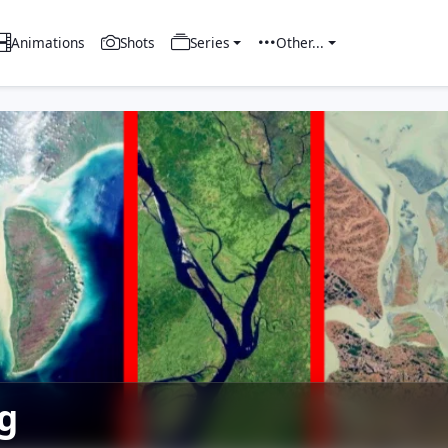
Animations
Shots
Series
Other...
g