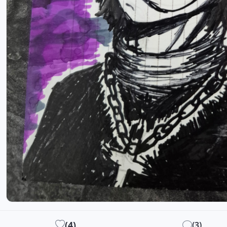
(
4
)
(
3
)