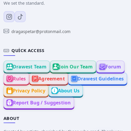
We set the standard.
dragaspetar@protonmail.com
QUICK ACCESS
Drawest Team
Join Our Team
Forum
Rules
Agreement
Drawest Guidelines
Privacy Policy
About Us
Report Bug / Suggestion
ABOUT