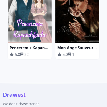
Penceremiz Kapandığında
Mon Ange Sauveur (Kurtarıcı Meleğim)
5.0
22
5.0
1
Drawest
We don't chase trends.