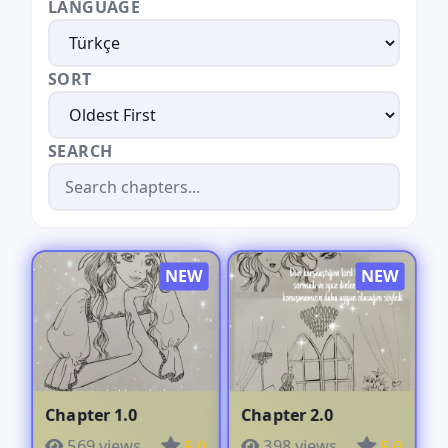
LANGUAGE
SORT
SEARCH
Chapter 1.0
Chapter 2.0
569 views
398 views
5.0
5.0