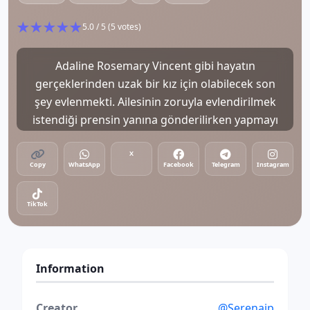
★
★
★
★
★
5.0 / 5 (5 votes)
Adaline Rosemary Vincent gibi hayatın
gerçeklerinden uzak bir kız için olabilecek son
şey evlenmekti. Ailesinin zoruyla evlendirilmek
istendiği prensin yanına gönderilirken yapmayı
düşündüğü tek şey ise kaçmaktı. Elbette, bu
sırada yardım istediği yakışıklı beyfendinin
X
Copy
WhatsApp
Facebook
Telegram
Instagram
prensin ta kendisi olduğunu asla bilemezdi!
TikTok
Information
Creator
@Serenajp