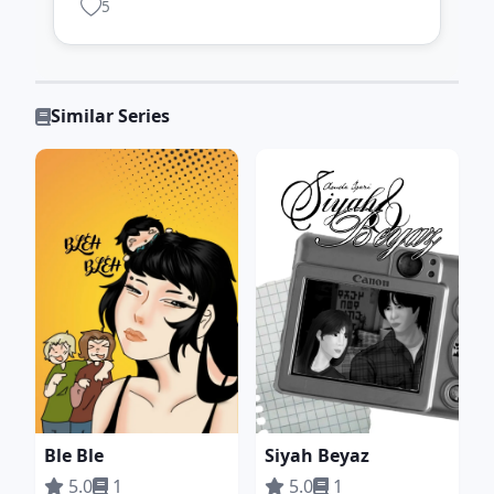
5
Similar Series
Ble Ble
Siyah Beyaz
5.0
1
5.0
1