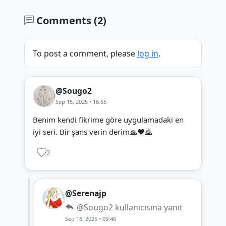
Comments (2)
To post a comment, please
log in
.
@Sougo2
Sep 15, 2025 • 16:55
Benim kendi fikrime göre uygulamadaki en
iyi seri. Bir şans verin derim🙏❤️🙇
2
@Serenajp
@Sougo2
kullanıcısına yanıt
Sep 18, 2025 • 09:46